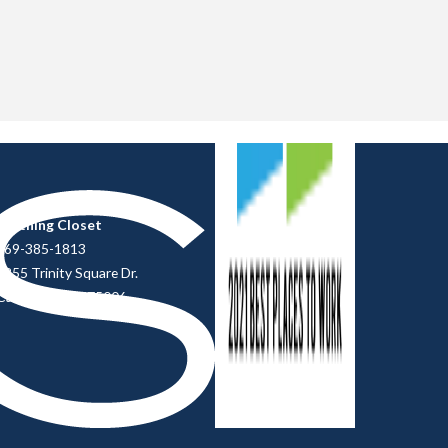
Clothing Closet
469-385-1813
2855 Trinity Square Dr.
Carrollton, TX 75006.