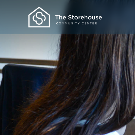
Consigue Ayuda
Necesito Alimentos
Necesito Ropa
Necesito más
Quiero aprender
Sobre Nosotros
Nuestro Programas