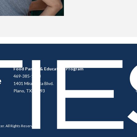
Food Pantry & Education Program
469-385-1813
1401 Mira Vista Blvd.
Plano, TX 75093
ter
. All Rights Reserved.