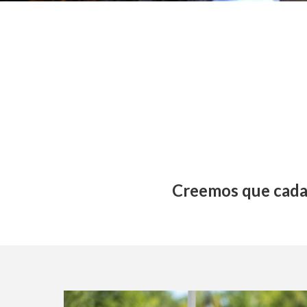
Nuestro Impacto
Nuestro Equipo
Miembros de la Junta
Voluntario
Registrarse/Iniciar Sesión
Grupos de Voluntarios
Voluntarios Preguntas Frecuentes
Youth Leadership Council
Creemos que cada p
Dar
Maneras de Dar
Donaciones de alimentos y ropa
Contacto