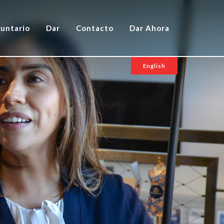
luntario
Dar
Contacto
Dar Ahora
English